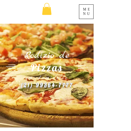
ME
NU
Rodízio de
Pizzas
em domicílio
(21) 99364-7777