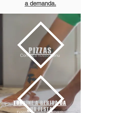
a demanda.
PIZZAS
Conheça nosso menu
TURBINE A BEBIDA DA
SUA FESTA
Experimente o chopp Heineken